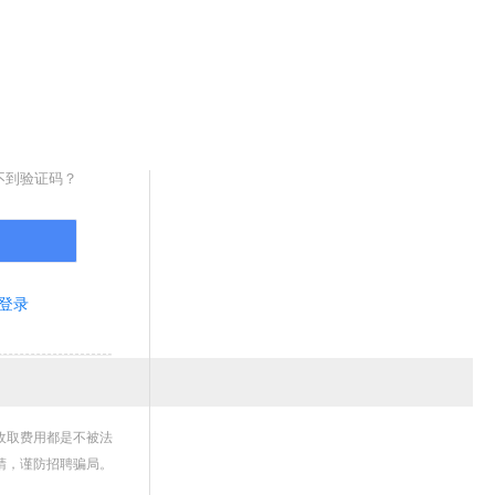
取验证码
不到验证码？
登录
收取费用都是不被法
睛，谨防招聘骗局。