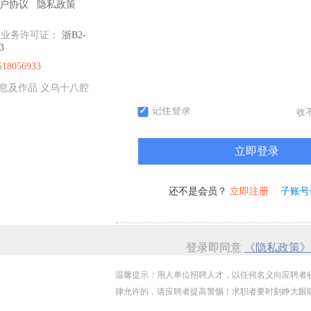
户协议
隐私政策
值业务许可证：
浙B2-
3
518056933
获
聘信息及作品 义乌十八腔
记住登录
收
还不是会员？
立即注册
子账号
登录即同意
《隐私政策》
温馨提示：用人单位招聘人才，以任何名义向应聘者
律允许的，请应聘者提高警惕！求职者要时刻睁大眼