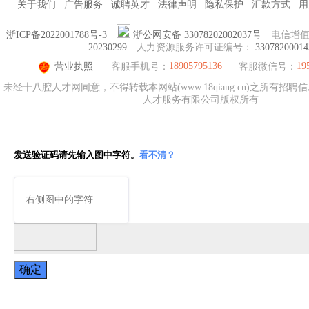
关于我们
广告服务
诚聘英才
法律声明
隐私保护
汇款方式
用
浙ICP备2022001788号-3
浙公网安备 33078202002037号
电信增
20230299
人力资源服务许可证编号：
33078200014
18905795136
19
营业执照
客服手机号：
客服微信号：
未经十八腔人才网同意，不得转载本网站(www.18qiang.cn)之所有招
人才服务有限公司版权所有
发送验证码请先输入图中字符。
看不清？
确定