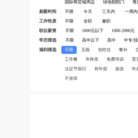
国际商贸城周边
绿地朝阳门
青
刷新时间
不限
今天
三天内
一周内
工作性质
不限
全职
兼职
职位薪资
不限
1000元以下
1000-2000元
学历筛选
不限
高中以下
高中
中专/
福利筛选
不限
五险
包吃住
餐补
工作餐
年终奖
免费培训
晋
法定节假日
有年假
旅游
年
不坐班