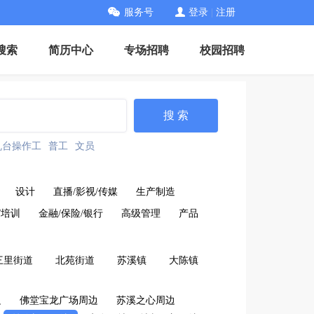
服务号
登录
|
注册
搜索
简历中心
专场招聘
校园招聘
搜 索
机台操作工
普工
文员
设计
直播/影视/传媒
生产制造
/培训
金融/保险/银行
高级管理
产品
三里街道
北苑街道
苏溪镇
大陈镇
边
佛堂宝龙广场周边
苏溪之心周边