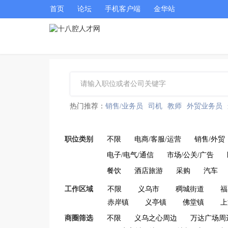
首页
论坛
手机客户端
金华站
热门推荐：
销售/业务员
司机
教师
外贸业务员
职位类别
不限
电商/客服/运营
销售/外贸
电子/电气/通信
市场/公关/广告
餐饮
酒店旅游
采购
汽车
工作区域
不限
义乌市
稠城街道
福
赤岸镇
义亭镇
佛堂镇
上
商圈筛选
不限
义乌之心周边
万达广场周