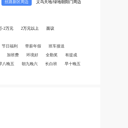
丝路新区周边
义乌天地/绿地朝阳门周边
2万-2万元
2万元以上
面议
节日福利
带薪年假
班车接送
加班费
环境好
全勤奖
有提成
早八晚五
朝九晚六
长白班
早十晚五