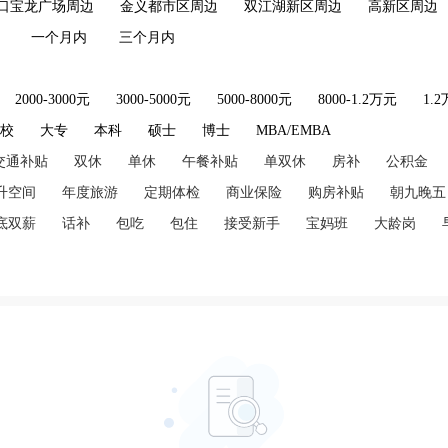
口宝龙广场周边
金义都市区周边
双江湖新区周边
高新区周边
一个月内
三个月内
2000-3000元
3000-5000元
5000-8000元
8000-1.2万元
1.
技校
大专
本科
硕士
博士
MBA/EMBA
交通补贴
双休
单休
午餐补贴
单双休
房补
公积金
升空间
年度旅游
定期体检
商业保险
购房补贴
朝九晚五
底双薪
话补
包吃
包住
接受新手
宝妈班
大龄岗