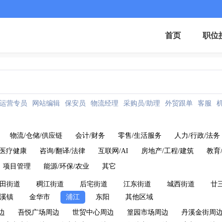
首页
职位
运营专员
网站编辑
保安员
物流经理
采购员/助理
外贸跟单
客服
物流/仓储/供应链
会计/财务
零售/生活服务
人力/行政/法务
医疗健康
咨询/翻译/法律
互联网/AI
房地产/工程/建筑
教育
项目管理
能源/环保/农业
其它
田街道
稠江街道
后宅街道
江东街道
城西街道
廿
溪镇
金华市
浦江
东阳
其他区域
边
吾悦广场周边
世贸中心周边
篁园市场周边
丹溪金街周