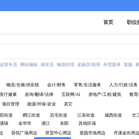
首页
职位
运营专员
网站编辑
保安员
物流经理
采购员/助理
外贸跟单
客服
物流/仓储/供应链
会计/财务
零售/生活服务
人力/行政/法务
医疗健康
咨询/翻译/法律
互联网/AI
房地产/工程/建筑
教育
项目管理
能源/环保/农业
其它
田街道
稠江街道
后宅街道
江东街道
城西街道
廿
溪镇
金华市
浦江
东阳
其他区域
边
吾悦广场周边
世贸中心周边
篁园市场周边
丹溪金街周