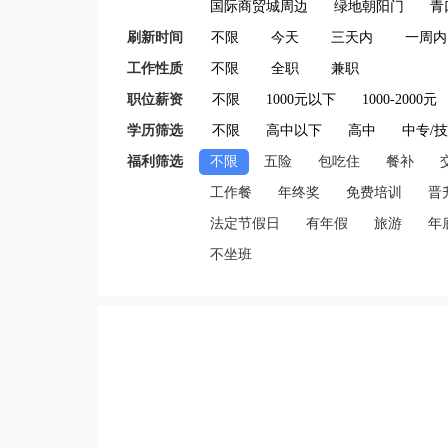
国际商贸城周边
绿地朝阳门
青
刷新时间
不限
今天
三天内
一周内
工作性质
不限
全职
兼职
职位薪资
不限
1000元以下
1000-2000元
学历筛选
不限
高中以下
高中
中专/
福利筛选
不限
五险
包吃住
餐补
工作餐
年终奖
免费培训
晋
法定节假日
有年假
旅游
年
不坐班