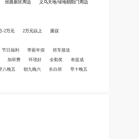
丝路新区周边
义乌天地/绿地朝阳门周边
2万-2万元
2万元以上
面议
节日福利
带薪年假
班车接送
加班费
环境好
全勤奖
有提成
早八晚五
朝九晚六
长白班
早十晚五