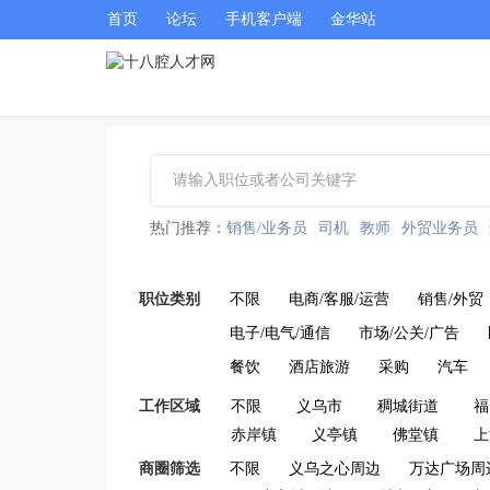
首页
论坛
手机客户端
金华站
热门推荐：
销售/业务员
司机
教师
外贸业务员
职位类别
不限
电商/客服/运营
销售/外贸
电子/电气/通信
市场/公关/广告
餐饮
酒店旅游
采购
汽车
工作区域
不限
义乌市
稠城街道
福
赤岸镇
义亭镇
佛堂镇
上
商圈筛选
不限
义乌之心周边
万达广场周