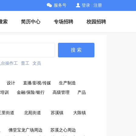
服务号
登录
|
注册
搜索
简历中心
专场招聘
校园招聘
搜 索
机台操作工
普工
文员
设计
直播/影视/传媒
生产制造
/培训
金融/保险/银行
高级管理
产品
三里街道
北苑街道
苏溪镇
大陈镇
边
佛堂宝龙广场周边
苏溪之心周边