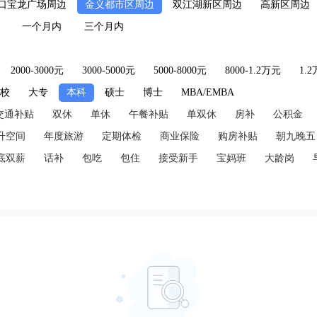
口宝龙广场周边
金义都市区周边
双江湖新区周边
高新区周边
一个月内
三个月内
2000-3000元
3000-5000元
5000-8000元
8000-1.2万元
1.
技校
大专
本科
硕士
博士
MBA/EMBA
交通补贴
双休
单休
午餐补贴
单双休
房补
公积金
升空间
年度旅游
定期体检
商业保险
购房补贴
朝九晚五
底双薪
话补
包吃
包住
接受新手
宝妈班
大龄岗