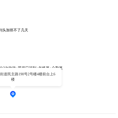
到头加班不了几天
少2次旅游+节假日福利+年终奖+全勤奖
道民主路190号2号楼4楼前台上6
楼