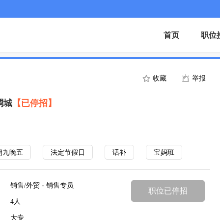
首页
职位
收藏
举报
稠城
【已停招】
朝九晚五
法定节假日
话补
宝妈班
销售/外贸 - 销售专员
职位已停招
4人
大专