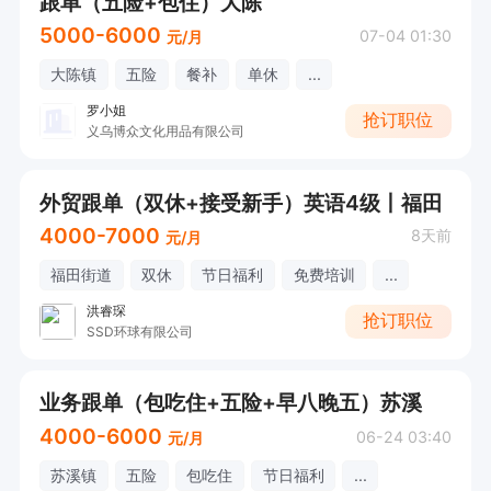
跟单（五险+包住）大陈
5000-6000
07-04 01:30
元/月
大陈镇
五险
餐补
单休
...
罗小姐
抢订职位
义乌博众文化用品有限公司
外贸跟单（双休+接受新手）英语4级丨福田
4000-7000
8天前
元/月
福田街道
双休
节日福利
免费培训
...
洪睿琛
抢订职位
SSD环球有限公司
业务跟单（包吃住+五险+早八晚五）苏溪
4000-6000
06-24 03:40
元/月
苏溪镇
五险
包吃住
节日福利
...