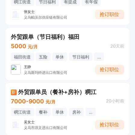
稠江街道
节日福利
有提成
有年假
张女士
抢订职位
义乌帕沃尔供应链有限公司
外贸跟单（节日福利）福田
5000
20天前
元/月
福田街道
五险
单休
节日福利
...
王静
抢订职位
义乌斯玛特进出口有限公司
外贸跟单员（餐补+房补）稠江
新
7000-9000
20小时前
元/月
稠江街道
餐补
单休
房补
...
吴女士
抢订职位
义乌市璟文进出口有限公司