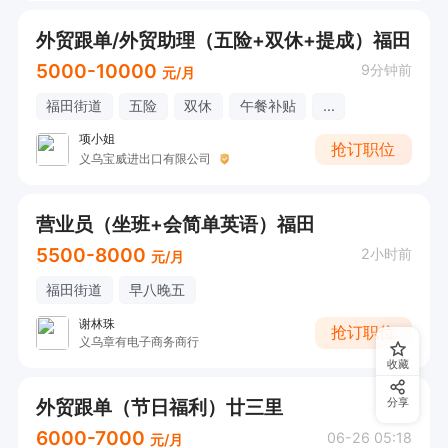
外贸跟单/外贸助理（五险+双休+提成）福田
5000-10000
9分钟前
元/月
福田街道
五险
双休
午餐补贴
...
项小姐
抢订职位
义乌宝威进出口有限公司
营业员（坐班+会简单英语）福田
5500-8000
2小时前
元/月
福田街道
早八晚五
谢林珠
抢订职位
义乌章有电子商务商行
收藏
外贸跟单（节日福利）廿三里
分享
6000-7000
06-26 05:18
元/月