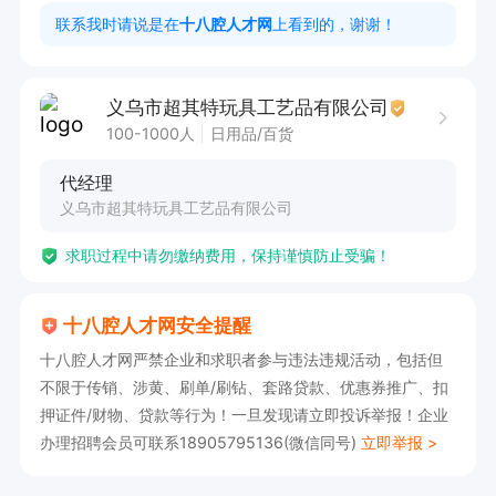
4. 熟悉跟单流程，有工厂跟单经验者优先

联系我时请说是在
十八腔人才网
上看到的，谢谢！
工作时间

周一至周六：9:00 - 12:00，13:30 - 18:00  法定
义乌市超其特玩具工艺品有限公司
节假
100-1000人
日用品/百货
代经理
义乌市超其特玩具工艺品有限公司
求职过程中请勿缴纳费用，保持谨慎防止受骗！
十八腔人才网安全提醒
十八腔人才网严禁企业和求职者参与违法违规活动，包括但
不限于传销、涉黄、刷单/刷钻、套路贷款、优惠券推广、扣
押证件/财物、贷款等行为！一旦发现请立即投诉举报！企业
办理招聘会员可联系18905795136(微信同号)
立即举报 >