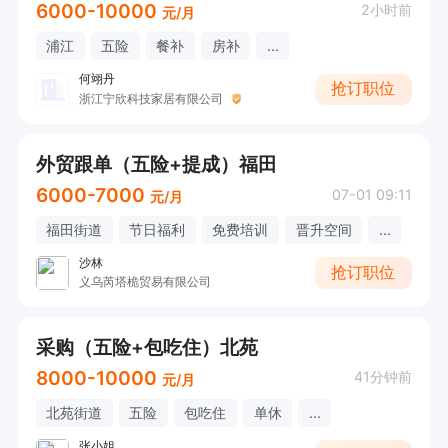
6000-10000
2小时前
元/月
浦江
五险
餐补
房补
...
何翊丹
抢订职位
浙江宁欣科技家居有限公司
外贸跟单（五险+提成）福田
6000-7000
07-01 09:11
元/月
福田街道
节日福利
免费培训
晋升空间
...
沙林
抢订职位
义乌芮塔桅贸易有限公司
采购（五险+包吃住）北苑
8000-10000
41分钟前
元/月
北苑街道
五险
包吃住
单休
...
张小姐