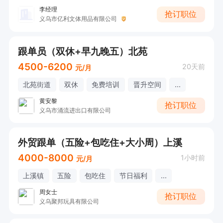
李经理
抢订职位
义乌市亿利文体用品有限公司
跟单员（双休+早九晚五）北苑
4500-6200
20天前
元/月
北苑街道
双休
免费培训
晋升空间
...
黄安黎
抢订职位
义乌市涌流进出口有限公司
外贸跟单（五险+包吃住+大小周）上溪
4000-8000
1小时前
元/月
上溪镇
五险
包吃住
节日福利
...
周女士
抢订职位
义乌聚邦玩具有限公司