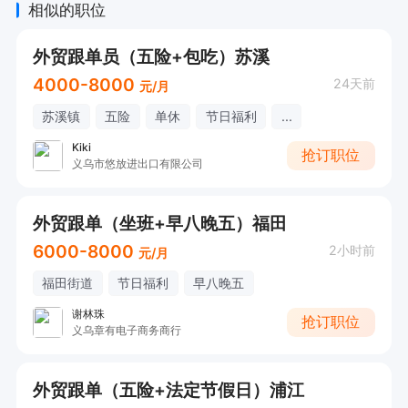
相似的职位
外贸跟单员（五险+包吃）苏溪
4000-8000
24天前
元/月
苏溪镇
五险
单休
节日福利
...
Kiki
抢订职位
义乌市悠放进出口有限公司
外贸跟单（坐班+早八晚五）福田
6000-8000
2小时前
元/月
福田街道
节日福利
早八晚五
谢林珠
抢订职位
义乌章有电子商务商行
外贸跟单（五险+法定节假日）浦江