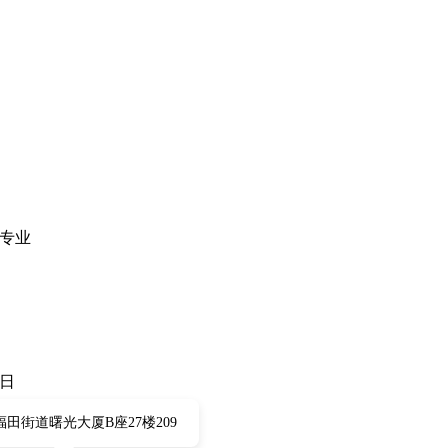
标
关专业
日
田街道曙光大厦B座27楼209