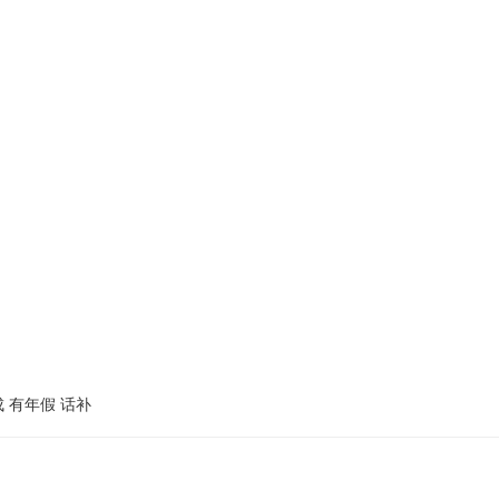
成
有年假
话补