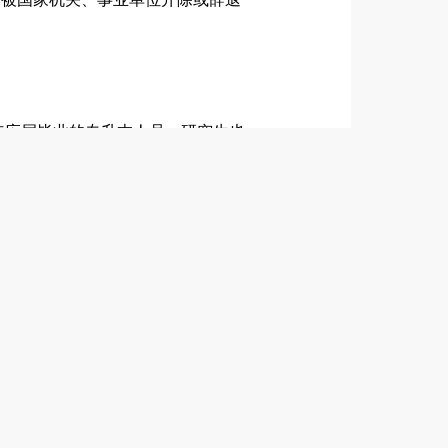
6年应届毕业的专升本人员、研究生也
得应聘“治安协管员”岗位；
理办法》执行；具体岗位福利参照用
面试、体检、考察、录用等程序实