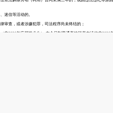
博、迷信等活动的。
纪律审查，或者涉嫌犯罪，司法程序尚未终结的；
（非2026年应届毕业生）,在全日制普通高校脱产在读的非202
报考；
之日起一年内不得应聘“治安协管员”岗位；辞职二次及以上的，不
形的。
同制管理，薪酬待遇参照《义乌市机关事业单位编外聘用人员管
的原则，结合岗位要求，通过公开报名、资格审核、体能测试、