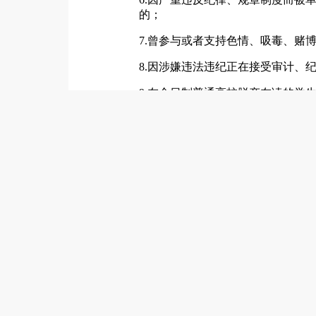
的；
7.曾参与或者支持色情、吸毒、赌
8.因涉嫌违法违纪正在接受审计、
9.在全日制普通高校脱产在读的学生
不能以原已取得的学历、学位证书
10.辞职的警务辅助人员，自辞职
11.有其他不宜担任编外聘用人员情
（二）岗位待遇
招聘岗位性质为派遣性质，实行合
工单位相关制度执行。
三、招聘程序
根据“公开、平等、竞争、择优”
施。
（一）报名