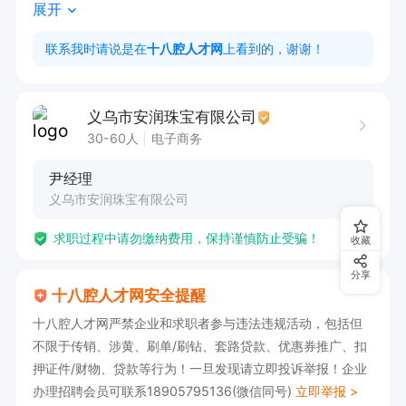
展开
3.账务与合规 电商收入成本核对、往来对账、凭
证编制与装订；配合税务稽查、审计、工商年报、
联系我时请说是在
十八腔人才网
上看到的，谢谢！
汇算清缴，把控涉税风险。

4.政策与优化 跟踪财税新政，落实税收优惠；对
义乌市安润珠宝有限公司
接货代、报关行、税局，保障退税效率与资金回
30-60人
电子商务
流。

尹经理
5.其他完成领导交办的财务相关工作。

义乌市安润珠宝有限公司
任职要求：

求职过程中请勿缴纳费用，保持谨慎防止受骗！
1.大专及以上，财务 / 会计 / 税务相关专业，初级
收藏
及以上会计职称，中级优先。

分享
十八腔人才网安全提醒
2.3年以上电商行业税务会计经验，精通出口退税
十八腔人才网严禁企业和求职者参与违法违规活动，包括但
全流程实操，有跨境电商 / 外贸企业经验优先。

不限于传销、涉黄、刷单/刷钻、套路贷款、优惠券推广、扣
3.熟悉电商平台结算逻辑、账务规则；熟练操作电
押证件/财物、贷款等行为！一旦发现请立即投诉举报！企业
子税务局、出口退税申报系统、单一窗口、电子口
办理招聘会员可联系18905795136(微信同号)
立即举报 >