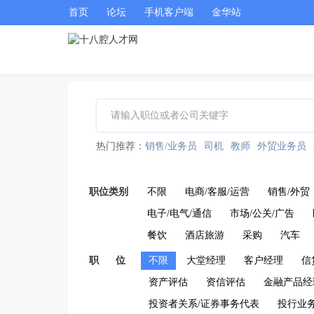
首页
论坛
手机客户端
金华站
热门推荐：
销售/业务员
司机
教师
外贸业务员
职位类别
不限
电商/客服/运营
销售/外贸
电子/电气/通信
市场/公关/广告
餐饮
酒店旅游
采购
汽车
职 位
不限
大堂经理
客户经理
信
资产评估
资信评估
金融产品经
投资者关系/证券事务代表
投行业