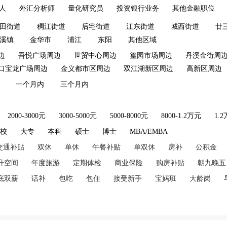
人
外汇分析师
量化研究员
投资银行业务
其他金融职位
田街道
稠江街道
后宅街道
江东街道
城西街道
廿
溪镇
金华市
浦江
东阳
其他区域
边
吾悦广场周边
世贸中心周边
篁园市场周边
丹溪金街周
口宝龙广场周边
金义都市区周边
双江湖新区周边
高新区周边
一个月内
三个月内
2000-3000元
3000-5000元
5000-8000元
8000-1.2万元
1.
技校
大专
本科
硕士
博士
MBA/EMBA
交通补贴
双休
单休
午餐补贴
单双休
房补
公积金
升空间
年度旅游
定期体检
商业保险
购房补贴
朝九晚五
底双薪
话补
包吃
包住
接受新手
宝妈班
大龄岗