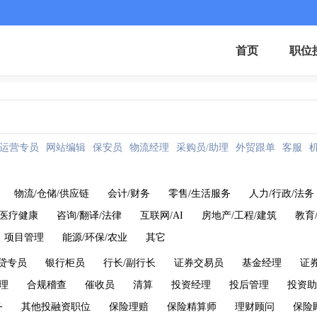
首页
职位
运营专员
网站编辑
保安员
物流经理
采购员/助理
外贸跟单
客服
物流/仓储/供应链
会计/财务
零售/生活服务
人力/行政/法务
医疗健康
咨询/翻译/法律
互联网/AI
房地产/工程/建筑
教育
项目管理
能源/环保/农业
其它
贷专员
银行柜员
行长/副行长
证券交易员
基金经理
证
理
合规稽查
催收员
清算
投资经理
投后管理
投资助
务
其他投融资职位
保险理赔
保险精算师
理财顾问
保险