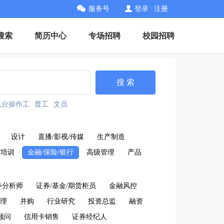
服务号
登录
|
注册
搜索
简历中心
专场招聘
校园招聘
搜 索
机台操作工
普工
文员
设计
直播/影视/传媒
生产制造
/培训
金融/保险/银行
高级管理
产品
券分析师
证券/基金/期货柜员
金融风控
理
并购
行业研究
投资总监
融资
顾问
信用卡销售
证券经纪人