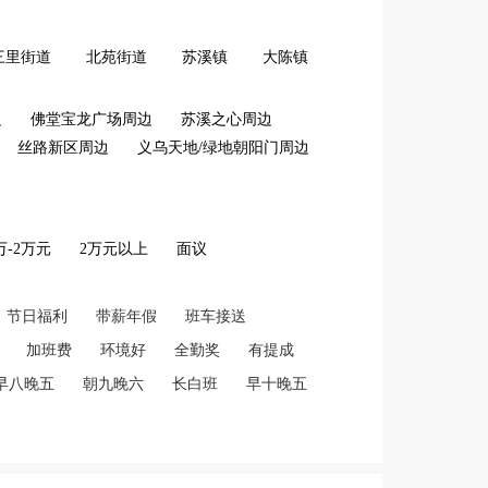
三里街道
北苑街道
苏溪镇
大陈镇
边
佛堂宝龙广场周边
苏溪之心周边
丝路新区周边
义乌天地/绿地朝阳门周边
2万-2万元
2万元以上
面议
节日福利
带薪年假
班车接送
加班费
环境好
全勤奖
有提成
早八晚五
朝九晚六
长白班
早十晚五