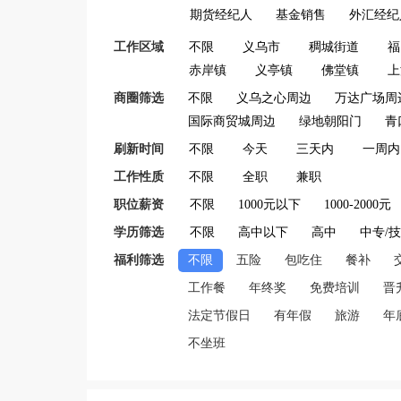
期货经纪人
基金销售
外汇经纪
工作区域
不限
义乌市
稠城街道
福
赤岸镇
义亭镇
佛堂镇
上
商圈筛选
不限
义乌之心周边
万达广场周
国际商贸城周边
绿地朝阳门
青
刷新时间
不限
今天
三天内
一周内
工作性质
不限
全职
兼职
职位薪资
不限
1000元以下
1000-2000元
学历筛选
不限
高中以下
高中
中专/
福利筛选
不限
五险
包吃住
餐补
工作餐
年终奖
免费培训
晋
法定节假日
有年假
旅游
年
不坐班